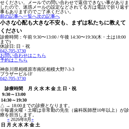
せください。メールでの問い合わせで返信できない事がありま
したので、迷惑メールの設定などされてる方は電話で折り返す
事もありますのでご了承ください。
前の記事へ
一覧へ
次の記事へ
小さな心配も大きな不安も、まずは私たちに教えて
ください
診療時間：午前 9:30〜13:00 / 午後 14:30〜19:30(木・土は18:00
まで)
休診日: 日・祝
042-705-3730
お問い合わせはこちら
予約はこちら
神奈川県相模原市南区相模大野7-3-3
ブラザービル1F
042-705-3730
診療時間
月
火
水
木
金
土
日・祝
9:30～13:00
14:30～19:30
△ → 18:00までの診療となります。
※毎週火曜・土曜は非常勤の先生（歯科医師歴10年以上）が診
療を担当します。
«
2026年8月
»
日
月
火
水
木
金
土