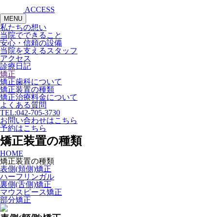
ACCESS
MENU
私たちの想い
当院でできること
安心・信頼の設備
当院を支えるスタッフ
アクセス
診療日記
矯正
矯正歯科について
矯正装置の種類
矯正治療料金について
よくある質問
TEL:
042-705-3730
お問い合わせはこちら
予約はこちら
矯正装置の種類
HOME
矯正装置の種類
表側(頬側)矯正
ハーフリンガル
裏側(舌側)矯正
マウスピース矯正
部分矯正