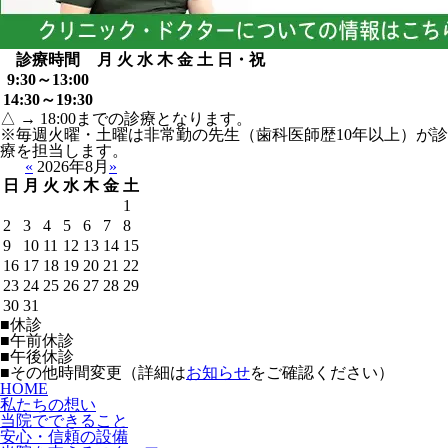
診療時間
月
火
水
木
金
土
日・祝
9:30～13:00
14:30～19:30
△ → 18:00までの診療となります。
※毎週火曜・土曜は非常勤の先生（歯科医師歴10年以上）が診
療を担当します。
«
2026年8月
»
日
月
火
水
木
金
土
1
2
3
4
5
6
7
8
9
10
11
12
13
14
15
16
17
18
19
20
21
22
23
24
25
26
27
28
29
30
31
■
休診
■
午前休診
■
午後休診
■
その他時間変更（詳細は
お知らせ
をご確認ください）
HOME
私たちの想い
当院でできること
安心・信頼の設備