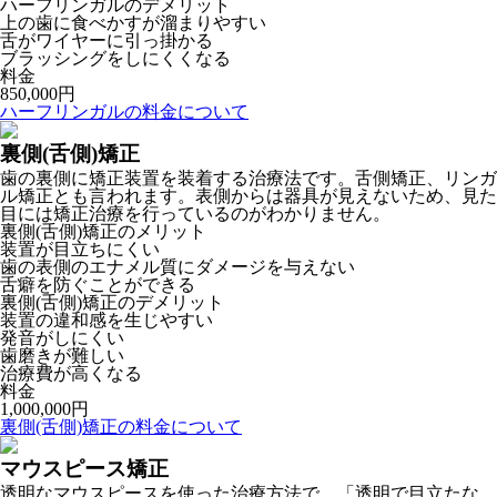
ハーフリンガルのデメリット
上の歯に食べかすが溜まりやすい
舌がワイヤーに引っ掛かる
ブラッシングをしにくくなる
料金
850,000円
ハーフリンガルの料金について
裏側(舌側)矯正
歯の裏側に矯正装置を装着する治療法です。舌側矯正、リンガ
ル矯正とも言われます。表側からは器具が見えないため、見た
目には矯正治療を行っているのがわかりません。
裏側(舌側)矯正のメリット
装置が目立ちにくい
歯の表側のエナメル質にダメージを与えない
舌癖を防ぐことができる
裏側(舌側)矯正のデメリット
装置の違和感を生じやすい
発音がしにくい
歯磨きが難しい
治療費が高くなる
料金
1,000,000円
裏側(舌側)矯正の料金について
マウスピース矯正
透明なマウスピースを使った治療方法で、「透明で目立たな