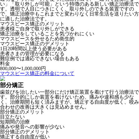
い」「取り外しが可能」という特徴のある新しい矯正治療法で
す。透明で人目につきにくく、取り外しのできる装置ですの
で、矯正治療中もこれまでと変わりなく日常生活を送りたい方
に適した治療法です。
マウスピース矯正のメリット
患者様ご自身で取り外しができる
矯正治療をしていることを気づかれにくい
マウスピースを外せるため衛生的
マウスピース矯正のデメリット
1日20時間以上使う必要がある
患者さまの管理が必要になる
難症例では適応できない場合もある
料金
800,000〜1,000,000円
マウスピース矯正の料金について
部分矯正
歯並びを治したい一部分にだけ矯正装置を着けて行う治療法で
す。部分的にしか装置を着けないため、痛みや違和感も少な
く、治療期間も短く済みますが、矯正する自由度が低く、咬み
合わせの改善は大きくは見込めません。
部分矯正のメリット
目立たない
短期間の治療
痛みや発音への影響が少ない
部分矯正のデメリット
矯正する自由度が低い