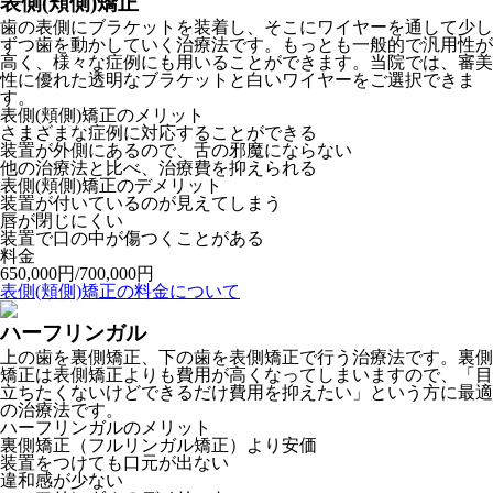
表側(頬側)矯正
歯の表側にブラケットを装着し、そこにワイヤーを通して少し
ずつ歯を動かしていく治療法です。もっとも一般的で汎用性が
高く、様々な症例にも用いることができます。当院では、審美
性に優れた透明なブラケットと白いワイヤーをご選択できま
す。
表側(頬側)矯正のメリット
さまざまな症例に対応することができる
装置が外側にあるので、舌の邪魔にならない
他の治療法と比べ、治療費を抑えられる
表側(頬側)矯正のデメリット
装置が付いているのが見えてしまう
唇が閉じにくい
装置で口の中が傷つくことがある
料金
650,000円/700,000円
表側(頬側)矯正の料金について
ハーフリンガル
上の歯を裏側矯正、下の歯を表側矯正で行う治療法です。裏側
矯正は表側矯正よりも費用が高くなってしまいますので、「目
立ちたくないけどできるだけ費用を抑えたい」という方に最適
の治療法です。
ハーフリンガルのメリット
裏側矯正（フルリンガル矯正）より安価
装置をつけても口元が出ない
違和感が少ない