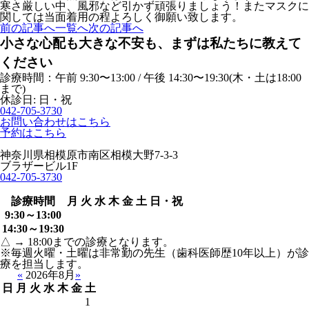
寒さ厳しい中、風邪など引かず頑張りましょう！またマスクに
関しては当面着用の程よろしく御願い致します。
前の記事へ
一覧へ
次の記事へ
小さな心配も大きな不安も、まずは私たちに教えて
ください
診療時間：午前 9:30〜13:00 / 午後 14:30〜19:30(木・土は18:00
まで)
休診日: 日・祝
042-705-3730
お問い合わせはこちら
予約はこちら
神奈川県相模原市南区相模大野7-3-3
ブラザービル1F
042-705-3730
診療時間
月
火
水
木
金
土
日・祝
9:30～13:00
14:30～19:30
△ → 18:00までの診療となります。
※毎週火曜・土曜は非常勤の先生（歯科医師歴10年以上）が診
療を担当します。
«
2026年8月
»
日
月
火
水
木
金
土
1